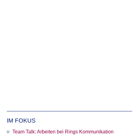
Jana’s OMR Recap 2026
LinkedIn-Post-Strategie
2026: Die 7 besten Tipps
für mehr Sichtbarkeit
🎮💡 Viel Spaß auf der
Games Ground Berlin,
liebe Celina!
IM FOKUS
Team Talk: Arbeiten bei Rings Kommunikation