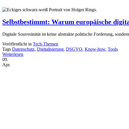
Selbstbestimmt: Warum europäische digita
Digitale Souveränität ist keine abstrakte politische Forderung, sonde
Veröffentlicht in
Tech-Themen
Tags
Datenschutz
,
Digitalisierung
,
DSGVO
,
Know-how
,
Tools
Weiterlesen
09.
Apr.