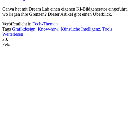
Canva hat mit Dream Lab einen eigenen KI-Bildgenerator eingeführt, d
wo liegen ihre Grenzen? Dieser Artikel gibt einen Überblick.
Veröffentlicht in
Tech-Themen
Tags
Grafikdesign
,
Know-how
,
Künstliche Intelligenz
,
Tools
Weiterlesen
20.
Feb.