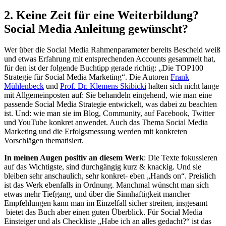
2. Keine Zeit für eine Weiterbildung?
Social Media Anleitung gewünscht?
Wer über die Social Media Rahmenparameter bereits Bescheid weiß
und etwas Erfahrung mit entsprechenden Accounts gesammelt hat,
für den ist der folgende Buchtipp gerade richtig: „Die TOP100
Strategie für Social Media Marketing“. Die Autoren
Frank
Mühlenbeck
und
Prof. Dr. Klemens Skibicki
halten sich nicht lange
mit Allgemeinposten auf: Sie behandeln eingehend, wie man eine
passende Social Media Strategie entwickelt, was dabei zu beachten
ist. Und: wie man sie im Blog, Community, auf Facebook, Twitter
und YouTube konkret anwendet. Auch das Thema Social Media
Marketing und die Erfolgsmessung werden mit konkreten
Vorschlägen thematisiert.
In meinen Augen positiv an diesem Werk
: Die Texte fokussieren
auf das Wichtigste, sind durchgängig kurz & knackig. Und sie
bleiben sehr anschaulich, sehr konkret- eben „Hands on“. Preislich
ist das Werk ebenfalls in Ordnung. Manchmal wünscht man sich
etwas mehr Tiefgang, und über die Sinnhaftigkeit mancher
Empfehlungen kann man im Einzelfall sicher streiten, insgesamt
bietet das Buch aber einen guten Überblick. Für Social Media
Einsteiger und als Checkliste „Habe ich an alles gedacht?“ ist das