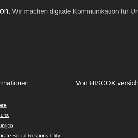
on.
Wir machen digitale Kommunikation für U
ormationen
Von HISCOX versich
ere
 uns
tungen
rate Social Responsibility