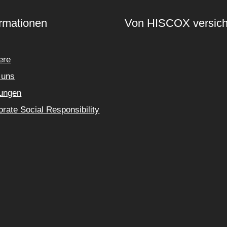
ormationen
Von HISCOX versich
ere
 uns
tungen
rate Social Responsibility