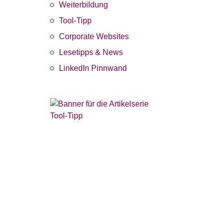
Weiterbildung
ws
Tool-Tipp
AMP
,
Corporate Websites
Open
Lesetipps & News
tter
,
LinkedIn Pinnwand