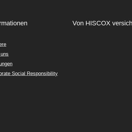
ormationen
Von HISCOX versich
ere
 uns
tungen
rate Social Responsibility