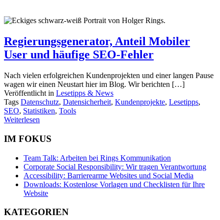
Regierungsgenerator, Anteil Mobiler
User und häufige SEO-Fehler
Nach vielen erfolgreichen Kundenprojekten und einer langen Pause
wagen wir einen Neustart hier im Blog. Wir berichten […]
Veröffentlicht in
Lesetipps & News
Tags
Datenschutz
,
Datensicherheit
,
Kundenprojekte
,
Lesetipps
,
SEO
,
Statistiken
,
Tools
Weiterlesen
IM FOKUS
Team Talk: Arbeiten bei Rings Kommunikation
Corporate Social Responsibility: Wir tragen Verantwortung
Accessibility: Barrierearme Websites und Social Media
Downloads: Kostenlose Vorlagen und Checklisten für Ihre
Website
KATEGORIEN