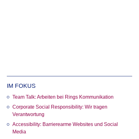
Videocall zum Impuls-Meeting. Jede:r aus unserem
Team hat die Möglichkeit, an diesem Tag etwas
Interessantes vorzutragen.
Veröffentlicht in
Projekte & Agentur
Tags
Home Office
,
In eigener Sache
,
Karriere
,
Remote Work
,
Team-Building
,
Weiterbildung
Weiterlesen
IM FOKUS
Team Talk: Arbeiten bei Rings Kommunikation
Corporate Social Responsibility: Wir tragen
Verantwortung
Accessibility: Barrierearme Websites und Social
Media