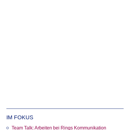
Tool-Tipp: Überschrift mit Glow-Effekt in
Adobe Photoshop, Elements, InDesign
und Illustrator
Wir zeigen einen sehr nützlichen Tipp, wie man Texten
ein weihnachtliches Leuchten hinzufügt und eine
einfache Überschrift zu einem Hingucker werden lässt.
Veröffentlicht in
Digitales & Diverses
Tags
Adobe Illustrator
,
Adobe InDesign
,
Adobe Photoshop
,
Bildbearbeitung
,
Grafikdesign
,
Know-how
,
Tool-Tipp
Weiterlesen
IM FOKUS
Team Talk: Arbeiten bei Rings Kommunikation