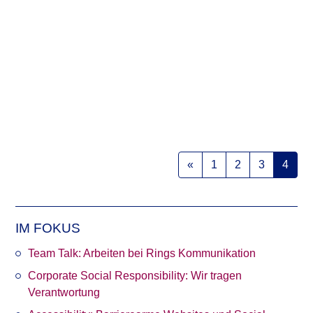
verfügen mittlerweile über zahlreiche Social Media
Profile. Allen gemeinsam ist dabei meines Erachtens
eine gewisse Informations-Flüchtigkeit.
Veröffentlicht in
Corporate Blogs & Websites
Tags
Corporate Website
,
Online PR
,
PR
Weiterlesen
Posts navigation
«
1
2
3
4
IM FOKUS
Team Talk: Arbeiten bei Rings Kommunikation
Corporate Social Responsibility: Wir tragen
Verantwortung