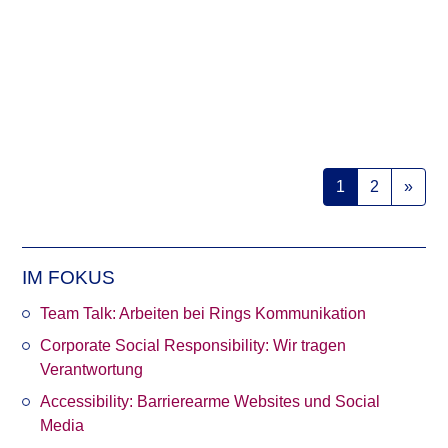
Veröffentlicht in
Projekte & Agentur
Tags
Corporate Blog
,
Corporate Website
,
Digitalisierung
,
Home
Office
,
In eigener Sache
,
Kundennews
,
Kundenprojekte
,
Videokonferenz
,
Weihnachtsgruß
Weiterlesen
Posts navigation
1
2
»
IM FOKUS
Team Talk: Arbeiten bei Rings Kommunikation
Corporate Social Responsibility: Wir tragen
Verantwortung
Accessibility: Barrierearme Websites und Social
Media