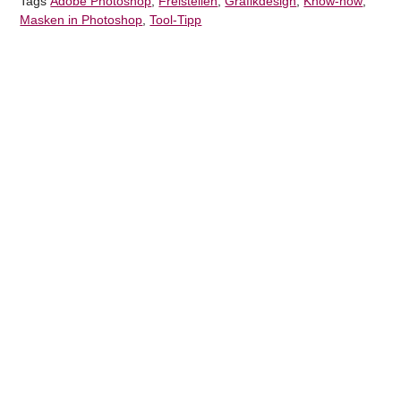
Tags
Adobe Photoshop
,
Freistellen
,
Grafikdesign
,
Know-how
,
Masken in Photoshop
,
Tool-Tipp
Nickolas Filla